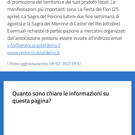
di promozione del territorio e dei suoi prodotti locali. Le
del
manifestazioni più importanti sono La Festa dei Fiori (25
Rio
aprile), La Sagra del Porcino (ultimi due fine settimana di
agosto) e la Sagra del Marrone di Castel del Rio (ottobre).
Eventuali richieste di partecipazione a mercatini organizzati
dall'associazione possono essere inviate all'indirizzo email
info@prolococasteldelrio.it
Servizi
www.prolococasteldelrio.it
on-
line
Ultimo aggiornamento
:
08-03-2023 09:47
Tutti
gli
Quanto sono chiare le informazioni su
argomenti
questa pagina?
Menu selezionato
Valuta da 1 a 5 stelle