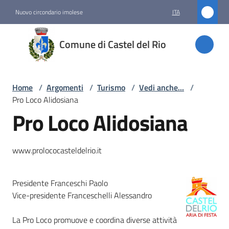
Vai al contenuto
Vai alla navigazione
Vai al footer
Nuovo circondario imolese
ITA
Comune
Comune di Castel del Rio
di
Castel
del Rio
Home
/
Argomenti
/
Turismo
/
Vedi anche...
/
Pro Loco Alidosiana
Pro Loco Alidosiana
Amministrazione
www.prolococasteldelrio.it
Novità
Servizi
Presidente Franceschi Paolo
Vice-presidente Franceschelli Alessandro
Vivere
La Pro Loco promuove e coordina diverse attività
Castel