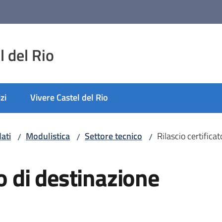
 del Rio
zi
Vivere Castel del Rio
ati
Modulistica
Settore tecnico
Rilascio certifica
/
/
/
to di destinazione