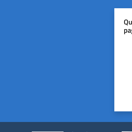
Qu
pa
Valut