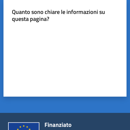
Castel
del
Quanto sono chiare le informazioni su
Rio
questa pagina?
Valuta da 1 a 5 stelle
Servizi
on-
line
Tutti
gli
argomenti