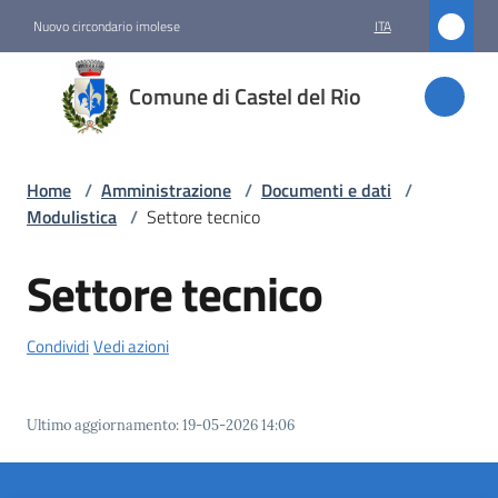
Vai al contenuto
Vai alla navigazione
Vai al footer
Nuovo circondario imolese
ITA
Comune
Comune di Castel del Rio
di
Castel
del Rio
Home
/
Amministrazione
/
Documenti e dati
/
Modulistica
/
Settore tecnico
Settore tecnico
Amministrazione
Menu selezionato
Condividi
Vedi azioni
Novità
Servizi
Ultimo aggiornamento
:
19-05-2026 14:06
Vivere