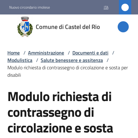
Vai al contenuto
Vai alla navigazione
Vai al footer
Nuovo circondario imolese
ITA
Comune
Comune di Castel del Rio
di
Castel
del Rio
Home
/
Amministrazione
/
Documenti e dati
/
Modulistica
/
Salute benessere e assitenza
/
Modulo richiesta di contrassegno di circolazione e sosta per
disabili
Amministrazione
Menu selezionato
Modulo richiesta di
Salta al contenuto
Novità
contrassegno di
Servizi
circolazione e sosta
Vivere