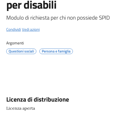
per disabili
Castel
del
Rio
Modulo di richiesta per chi non possiede SPID
Condividi
Vedi azioni
Argomenti
Servizi
Questioni sociali
Persona e famiglia
on-
line
Tutti
gli
argomenti
Descrizione
Licenza di distribuzione
Licenza aperta