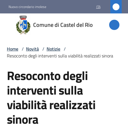
Vai al contenuto
Vai alla navigazione
Vai al footer
Nuovo circondario imolese
ITA
Comune
Comune di Castel del Rio
di
Castel
del Rio
Home
/
Novità
/
Notizie
/
Resoconto degli interventi sulla viabilità realizzati sinora
Resoconto degli
Amministrazione
Salta al contenuto
interventi sulla
Novità
Menu selezionato
viabilità realizzati
Servizi
sinora
Vivere