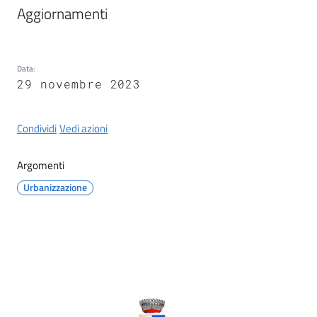
Castel
Aggiornamenti
del
Rio
Data
:
29 novembre 2023
Condividi
Vedi azioni
Servizi
on-
line
Argomenti
Urbanizzazione
Tutti
gli
argomenti
Contenuto