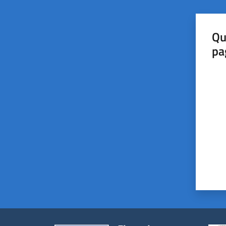
Qu
pa
Valut