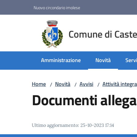
Vai al contenuto
Vai alla navigazione
Vai al footer
Nuovo circondario imolese
Comune di Castel
Amministrazione
Novità
Servi
Menu selezionato
Home
Novità
Avvisi
Attività integ
/
/
/
Documenti allega
Ultimo aggiornamento
:
25-10-2023 17:14