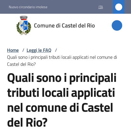
Vai al contenuto
Vai alla navigazione
Vai al footer
Nuovo circondario imolese
ITA
Comune
Comune di Castel del Rio
di
Castel
del Rio
Home
/
Leggi le FAQ
/
Quali sono i principali tributi locali applicati nel comune di
Castel del Rio?
Quali sono i principali
Amministrazione
Salta al contenuto
tributi locali applicati
Novità
nel comune di Castel
Servizi
del Rio?
Vivere
Castel