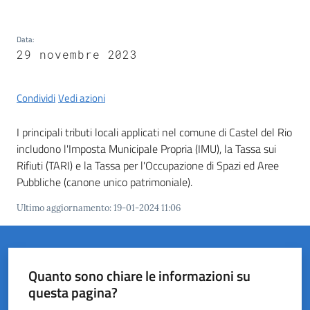
del
Rio
Data
:
29 novembre 2023
Condividi
Vedi azioni
Servizi
on-
I principali tributi locali applicati nel comune di Castel del Rio
line
includono l'Imposta Municipale Propria (IMU), la Tassa sui
Rifiuti (TARI) e la Tassa per l'Occupazione di Spazi ed Aree
Tutti
Pubbliche (canone unico patrimoniale).
gli
Ultimo aggiornamento
:
19-01-2024 11:06
argomenti
Quanto sono chiare le informazioni su
questa pagina?