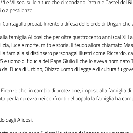
l VI e VII sec. sulle alture che circondano l’attuale Castel del
i o a pestilenze
lo di Cantagallo probabilmente a difesa delle orde di Ungari 
lla famiglia Alidosi che per oltre quattrocento anni (dal XIII 
zia, luce e morte, mito e storia. Il feudo allora chiamato Ma
ella famiglia si distinsero personaggi illustri come Riccardo, c
e uomo di fiducia del Papa Giulio II che lo aveva nominato T
o dal Duca di Urbino; Obizzo uomo di legge e di cultura fu gov
 Firenze che, in cambio di protezione, impose alla famiglia di 
ata per la durezza nei confronti del popolo la famiglia ha comu
o degli Alidosi.