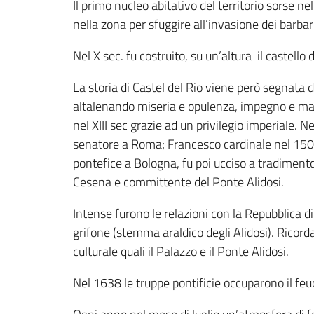
Il primo nucleo abitativo del territorio sorse ne
nella zona per sfuggire all’invasione dei barbar
Nel X sec. fu costruito, su un’altura il castel
La storia di Castel del Rio viene però segnata da
altalenando miseria e opulenza, impegno e mali
nel XIII sec grazie ad un privilegio imperiale. N
senatore a Roma; Francesco cardinale nel 1505 
pontefice a Bologna, fu poi ucciso a tradiment
Cesena e committente del Ponte Alidosi.
Intense furono le relazioni con la Repubblica di
grifone (stemma araldico degli Alidosi). Ricord
culturale quali il Palazzo e il Ponte Alidosi.
Nel 1638 le truppe pontificie occuparono il feud