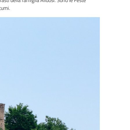
asti della famiglia Alidosi. Sono le Feste
tumi.