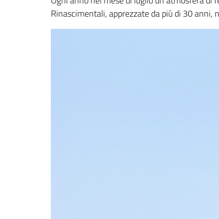
Ogni anno nel mese di luglio un’atmosfera di fes
Rinascimentali, apprezzate da più di 30 anni, not