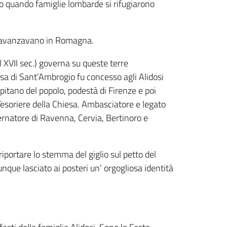
 Rio quando famiglie lombarde si rifugiarono
che avanzavano in Romagna.
al XVII sec.) governa su queste terre
ssa di Sant’Ambrogio fu concesso agli Alidosi
apitano del popolo, podestà di Firenze e poi
esoriere della Chiesa. Ambasciatore e legato
ernatore di Ravenna, Cervia, Bertinoro e
riportare lo stemma del giglio sul petto del
nque lasciato ai posteri un’ orgogliosa identità