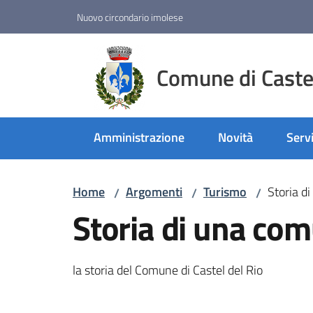
Vai al contenuto
Vai alla navigazione
Vai al footer
Nuovo circondario imolese
Comune di Castel
Amministrazione
Novità
Servi
Home
Argomenti
Turismo
Storia d
/
/
/
Storia di una com
la storia del Comune di Castel del Rio