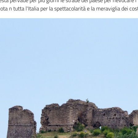
ta pervade per più giorni le strade del paese per rievocare i f
a n tutta l'Italia per la spettacolarità e la meraviglia dei cos