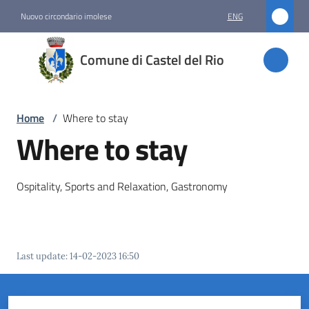
Go to content
Go to navigation
Go to footer
Nuovo circondario imolese
ENG
Comune
Comune di Castel del Rio
di
Castel
del Rio
Home
/
Where to stay
Where to stay
Amministrazione
Ospitality, Sports and Relaxation, Gastronomy
Novità
Servizi
Last update
:
14-02-2023 16:50
Vivere
Castel