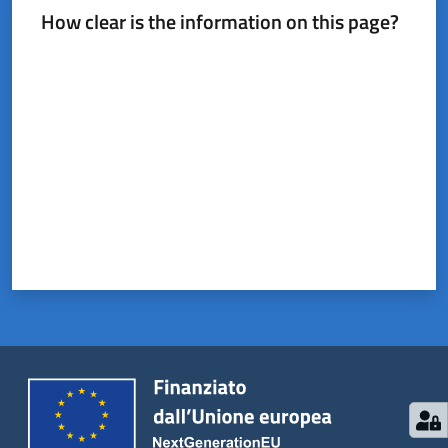
del
How clear is the information on this page?
Rio
Rate from 1 to 5 stars
Servizi
on-
line
Tutti
gli
argomenti