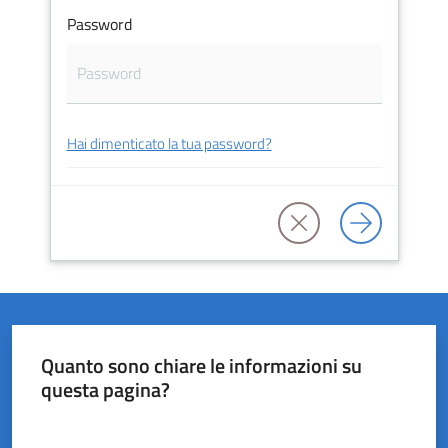
Password
del
Rio
Hai dimenticato la tua password?
Servizi
on-
line
Tutti
gli
argomenti
Quanto sono chiare le informazioni su
questa pagina?
Valuta da 1 a 5 stelle