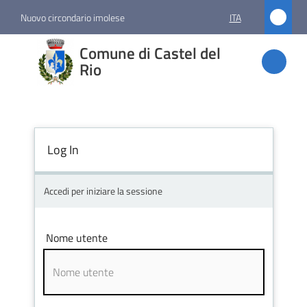
Vai al contenuto
Vai alla navigazione
Vai al footer
Nuovo circondario imolese
ITA
Comune
Comune di Castel del
di
Rio
Castel
del Rio
Log In
Amministrazione
Accedi per iniziare la sessione
Novità
Nome utente
Servizi
Vivere
Castel