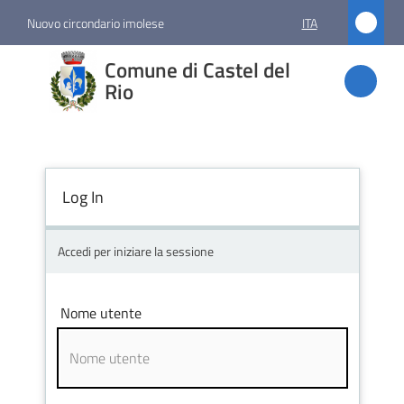
Vai al contenuto
Vai alla navigazione
Vai al footer
Nuovo circondario imolese
ITA
Comune
Comune di Castel del
di
Rio
Castel
del Rio
Log In
Amministrazione
Accedi per iniziare la sessione
Novità
Nome utente
Servizi
Vivere
Castel