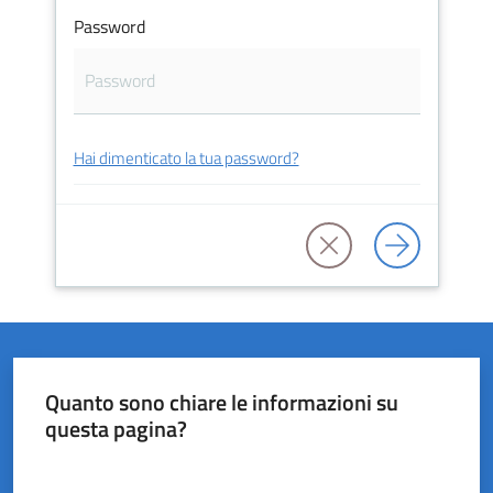
Password
del
Rio
Hai dimenticato la tua password?
Servizi
on-
line
Tutti
gli
argomenti
Quanto sono chiare le informazioni su
questa pagina?
Valuta da 1 a 5 stelle