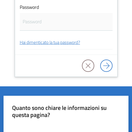
Password
del
Rio
Hai dimenticato la tua password?
Servizi
on-
line
Tutti
gli
argomenti
Quanto sono chiare le informazioni su
questa pagina?
Valuta da 1 a 5 stelle