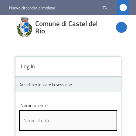
Vai al contenuto
Vai alla navigazione
Vai al footer
Nuovo circondario imolese
ITA
Comune
Comune di Castel del
di
Rio
Castel
del Rio
Log In
Amministrazione
Accedi per iniziare la sessione
Novità
Nome utente
Servizi
Vivere
Castel