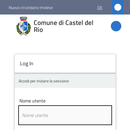
Vai al contenuto
Vai alla navigazione
Vai al footer
Nuovo circondario imolese
ITA
Comune
Comune di Castel del
di
Rio
Castel
del Rio
Log In
Amministrazione
Accedi per iniziare la sessione
Novità
Nome utente
Servizi
Vivere
Castel