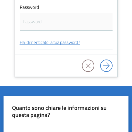
Password
del
Rio
Hai dimenticato la tua password?
Servizi
on-
line
Tutti
gli
argomenti
Quanto sono chiare le informazioni su
questa pagina?
Valuta da 1 a 5 stelle