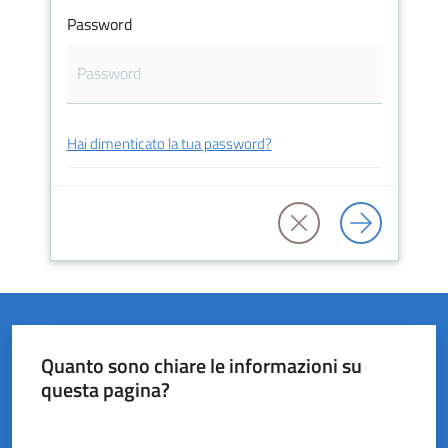
Password
del
Rio
Hai dimenticato la tua password?
Servizi
on-
line
Tutti
gli
argomenti
Quanto sono chiare le informazioni su
questa pagina?
Valuta da 1 a 5 stelle