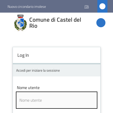
Vai al contenuto
Vai alla navigazione
Vai al footer
Nuovo circondario imolese
ITA
Comune
Comune di Castel del
di
Rio
Castel
del Rio
Log In
Amministrazione
Accedi per iniziare la sessione
Novità
Nome utente
Servizi
Vivere
Castel