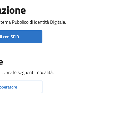
azione
stema Pubblico di Identità Digitale.
i con SPID
e
ilizzare le seguenti modalità.
operatore