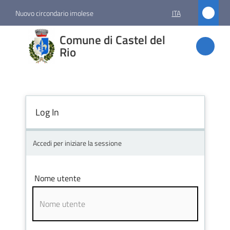
Vai al contenuto
Vai alla navigazione
Vai al footer
Nuovo circondario imolese
ITA
Comune
Comune di Castel del
di
Rio
Castel
del Rio
Log In
Amministrazione
Accedi per iniziare la sessione
Novità
Nome utente
Servizi
Vivere
Castel