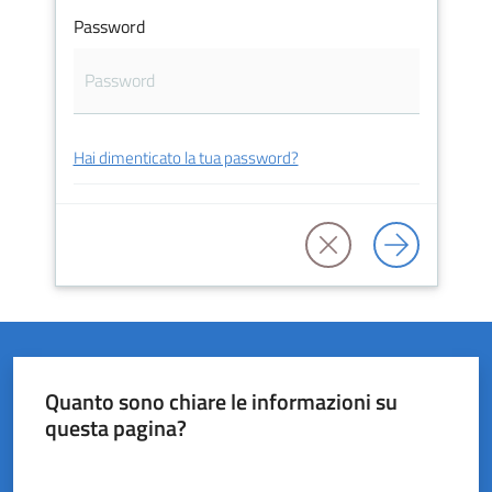
Password
del
Rio
Hai dimenticato la tua password?
Servizi
on-
line
Tutti
gli
argomenti
Quanto sono chiare le informazioni su
questa pagina?
Valuta da 1 a 5 stelle