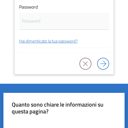
Password
del
Rio
Hai dimenticato la tua password?
Servizi
on-
line
Tutti
gli
argomenti
Quanto sono chiare le informazioni su
questa pagina?
Valuta da 1 a 5 stelle