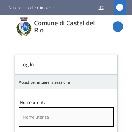
Vai al contenuto
Vai alla navigazione
Vai al footer
Nuovo circondario imolese
ITA
Comune
Comune di Castel del
di
Rio
Castel
del Rio
Log In
Amministrazione
Accedi per iniziare la sessione
Novità
Nome utente
Servizi
Vivere
Castel