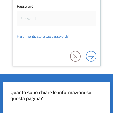
Password
del
Rio
Hai dimenticato la tua password?
Servizi
on-
line
Tutti
gli
argomenti
Quanto sono chiare le informazioni su
questa pagina?
Valuta da 1 a 5 stelle