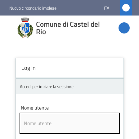
Vai al contenuto
Vai alla navigazione
Vai al footer
Nuovo circondario imolese
ITA
Comune
Comune di Castel del
di
Rio
Castel
del Rio
Log In
Amministrazione
Accedi per iniziare la sessione
Novità
Nome utente
Servizi
Vivere
Castel