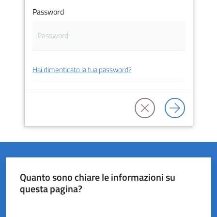
Password
del
Rio
Hai dimenticato la tua password?
Servizi
on-
line
Tutti
gli
argomenti
Quanto sono chiare le informazioni su
questa pagina?
Valuta da 1 a 5 stelle