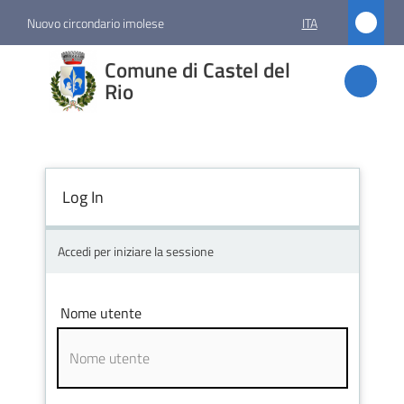
Vai al contenuto
Vai alla navigazione
Vai al footer
Nuovo circondario imolese
ITA
Comune
Comune di Castel del
di
Rio
Castel
del Rio
Log In
Amministrazione
Accedi per iniziare la sessione
Novità
Nome utente
Servizi
Vivere
Castel