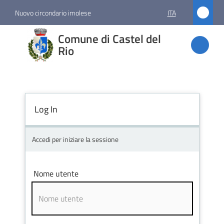
Vai al contenuto
Vai alla navigazione
Vai al footer
Nuovo circondario imolese
ITA
Comune
Comune di Castel del
di
Rio
Castel
del Rio
Log In
Amministrazione
Accedi per iniziare la sessione
Novità
Nome utente
Servizi
Vivere
Castel