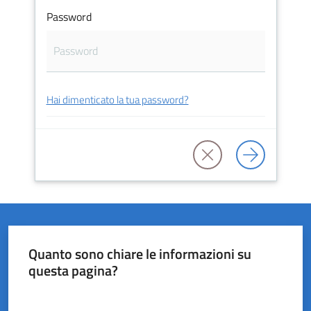
Password
del
Rio
Hai dimenticato la tua password?
Servizi
on-
line
Tutti
gli
argomenti
Quanto sono chiare le informazioni su
questa pagina?
Valuta da 1 a 5 stelle