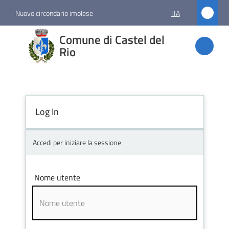
Vai al contenuto
Vai alla navigazione
Vai al footer
Nuovo circondario imolese
ITA
Comune
Comune di Castel del
di
Rio
Castel
del Rio
Log In
Amministrazione
Accedi per iniziare la sessione
Novità
Nome utente
Servizi
Vivere
Castel