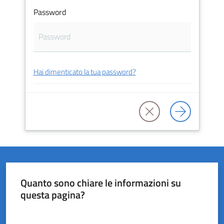
Password
del
Rio
Hai dimenticato la tua password?
Servizi
on-
line
Tutti
gli
argomenti
Quanto sono chiare le informazioni su
questa pagina?
Valuta da 1 a 5 stelle