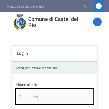
Vai al contenuto
Vai alla navigazione
Vai al footer
Nuovo circondario imolese
ITA
Comune
Comune di Castel del
di
Rio
Castel
del Rio
Log In
Amministrazione
Accedi per iniziare la sessione
Novità
Nome utente
Servizi
Vivere
Castel