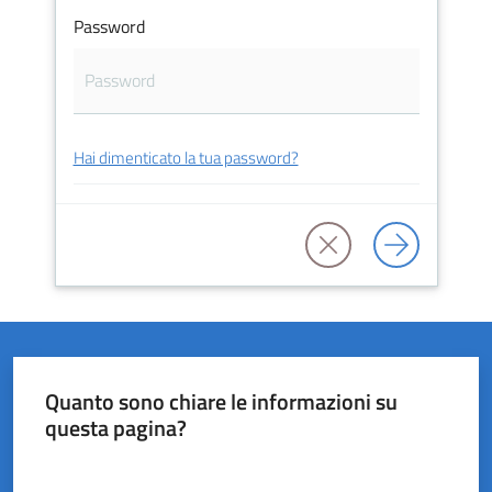
Password
del
Rio
Hai dimenticato la tua password?
Servizi
on-
line
Tutti
gli
argomenti
Quanto sono chiare le informazioni su
questa pagina?
Valuta da 1 a 5 stelle