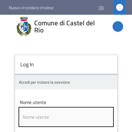
Vai al contenuto
Vai alla navigazione
Vai al footer
Nuovo circondario imolese
ITA
Comune
Comune di Castel del
di
Rio
Castel
del Rio
Log In
Amministrazione
Accedi per iniziare la sessione
Novità
Nome utente
Servizi
Vivere
Castel