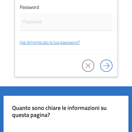
Password
del
Rio
Hai dimenticato la tua password?
Servizi
on-
line
Tutti
gli
argomenti
Quanto sono chiare le informazioni su
questa pagina?
Valuta da 1 a 5 stelle