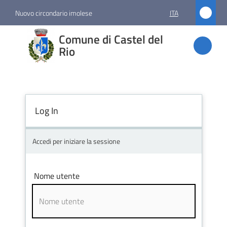
Vai al contenuto
Vai alla navigazione
Vai al footer
Nuovo circondario imolese
ITA
Comune
Comune di Castel del
di
Rio
Castel
del Rio
Log In
Amministrazione
Accedi per iniziare la sessione
Novità
Nome utente
Servizi
Vivere
Castel