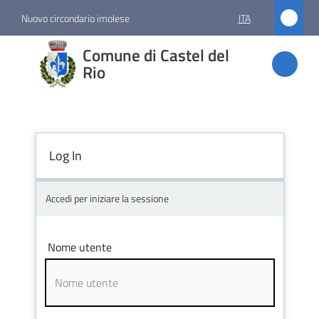
Vai al contenuto
Vai alla navigazione
Vai al footer
Nuovo circondario imolese
ITA
Comune
Comune di Castel del
di
Rio
Castel
del Rio
Log In
Amministrazione
Accedi per iniziare la sessione
Novità
Nome utente
Servizi
Vivere
Castel