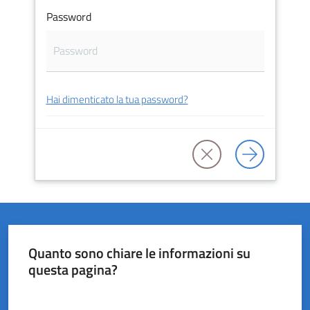
Password
del
Rio
Hai dimenticato la tua password?
Servizi
on-
line
Tutti
gli
argomenti
Quanto sono chiare le informazioni su
questa pagina?
Valuta da 1 a 5 stelle