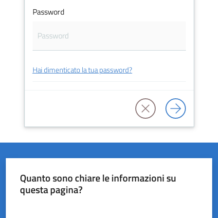
Password
del
Rio
Hai dimenticato la tua password?
Servizi
on-
line
Tutti
gli
argomenti
Quanto sono chiare le informazioni su
questa pagina?
Valuta da 1 a 5 stelle