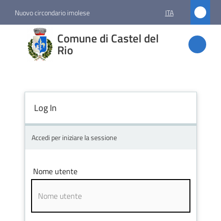
Vai al contenuto
Vai alla navigazione
Vai al footer
Nuovo circondario imolese
ITA
Comune
Comune di Castel del
di
Rio
Castel
del Rio
Log In
Amministrazione
Accedi per iniziare la sessione
Novità
Nome utente
Servizi
Vivere
Castel