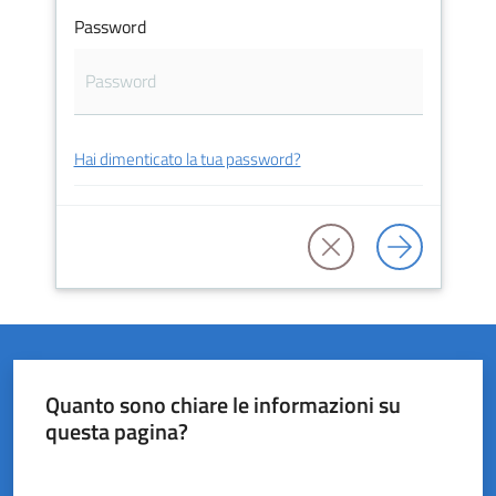
Password
del
Rio
Hai dimenticato la tua password?
Servizi
on-
line
Tutti
gli
argomenti
Quanto sono chiare le informazioni su
questa pagina?
Valuta da 1 a 5 stelle