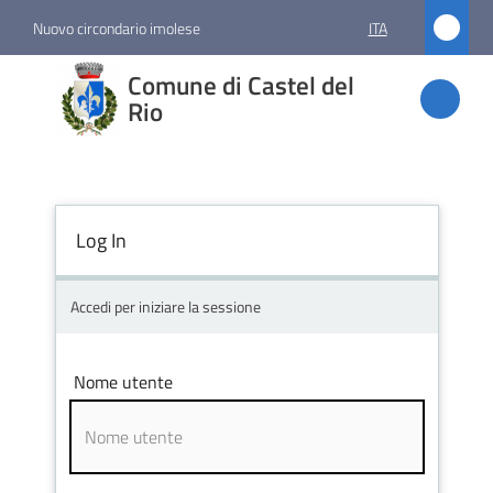
Vai al contenuto
Vai alla navigazione
Vai al footer
Nuovo circondario imolese
ITA
Comune
Comune di Castel del
di
Rio
Castel
del Rio
Log In
Amministrazione
Accedi per iniziare la sessione
Novità
Nome utente
Servizi
Vivere
Castel