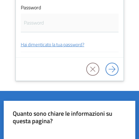
Password
del
Rio
Hai dimenticato la tua password?
Servizi
on-
line
Tutti
gli
argomenti
Quanto sono chiare le informazioni su
questa pagina?
Valuta da 1 a 5 stelle