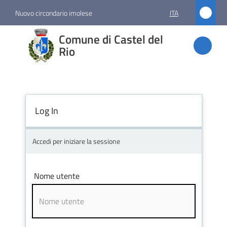
Vai al contenuto
Vai alla navigazione
Vai al footer
Nuovo circondario imolese
ITA
Comune
Comune di Castel del
di
Rio
Castel
del Rio
Log In
Amministrazione
Accedi per iniziare la sessione
Novità
Nome utente
Servizi
Vivere
Castel