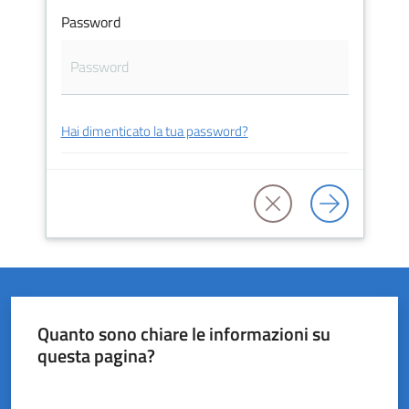
Password
del
Rio
Hai dimenticato la tua password?
Servizi
on-
line
Tutti
gli
argomenti
Quanto sono chiare le informazioni su
questa pagina?
Valuta da 1 a 5 stelle