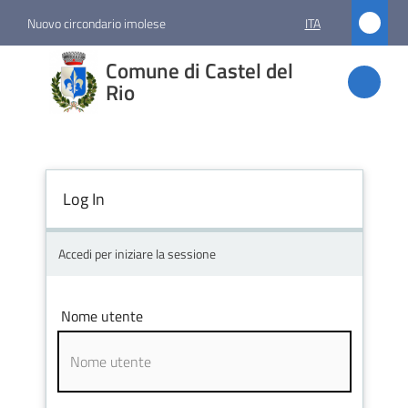
Vai al contenuto
Vai alla navigazione
Vai al footer
Nuovo circondario imolese
ITA
Comune
Comune di Castel del
di
Rio
Castel
del Rio
Log In
Amministrazione
Accedi per iniziare la sessione
Novità
Nome utente
Servizi
Vivere
Castel