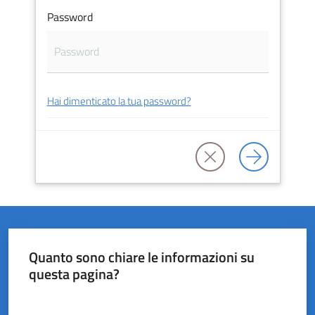
Password
del
Rio
Hai dimenticato la tua password?
Servizi
on-
line
Tutti
gli
argomenti
Quanto sono chiare le informazioni su
questa pagina?
Valuta da 1 a 5 stelle