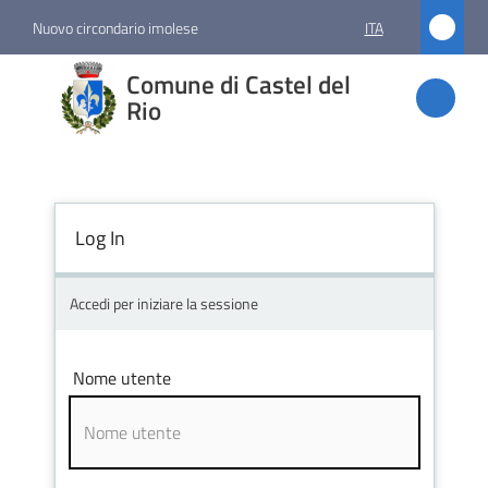
Vai al contenuto
Vai alla navigazione
Vai al footer
Nuovo circondario imolese
ITA
Comune
Comune di Castel del
di
Rio
Castel
del Rio
Log In
Amministrazione
Accedi per iniziare la sessione
Novità
Nome utente
Servizi
Vivere
Castel